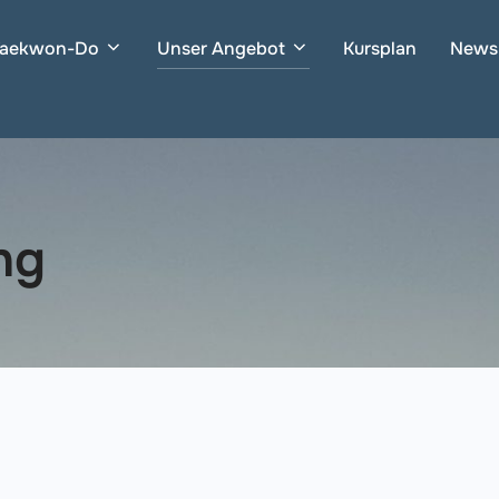
Taekwon-Do
Unser Angebot
Kursplan
News
ng